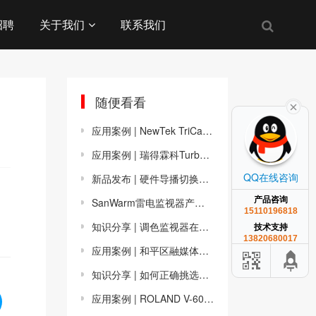
招聘
关于我们
联系我们
随便看看
应用案例 | NewTek TriCaster®便携式一体化实时制作平台
应用案例 | 瑞得霖科TurboCast-4K嵌入式导播机系统集成分享
QQ在线咨询
新品发布 | 硬件导播切换台便携式箱载监看系统
产品咨询
SanWarm雷电监视器产品助力高校调色实验室
15110196818
知识分享 | 调色监视器在后期工作室的作用和意义
技术支持
13820680017
应用案例 | 和平区融媒体中心采用SRM-2150H箱载平台打造4K超高清直播转播系统
知识分享 | 如何正确挑选后期调色监视器？
应用案例 | ROLAND V-60HD导播直播切换系统分享